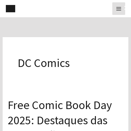
Ir
×
para
o
conteúdo
DC Comics
Free Comic Book Day
Free
Comic
2025: Destaques das
Book
Day