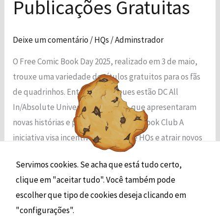
Publicações Gratuitas
2025:
Destaques
Deixe um comentário
/
HQs
/
Adminstrador
das
Publicações
O Free Comic Book Day 2025, realizado em 3 de maio,
Gratuitas
Necessário
trouxe uma variedade de títulos gratuitos para os fãs
Esses cookies
de quadrinhos. Entre os destaques estão DC All
não são
In/Absolute Universe e IDW Dark, que apresentaram
opcionais. São
necessários
novas histórias e personagens.Comic Book Club A
para o
iniciativa visa incentivar a leitura de HQs e atrair novos
funcionamento
do site.
leitores para o […]
Servimos cookies. Se acha que está tudo certo,
clique em "aceitar tudo". Você também pode
Read More »
Estatísticas
escolher que tipo de cookies deseja clicando em
Para que
possamos
"configurações".
melhorar a