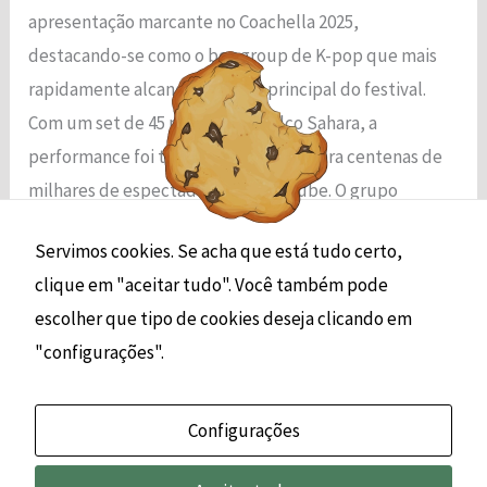
funcionalidade
apresentação marcante no Coachella 2025,
e a estrutura
destacando-se como o boy group de K-pop que mais
do site, com
rapidamente alcançou o palco principal do festival.
base em
como o site é
Com um set de 45 minutos no palco Sahara, a
usado.
performance foi transmitida ao vivo para centenas de
milhares de espectadores via YouTube. O grupo
Experiência
apresentou versões remixadas […]
Para que o
Servimos cookies. Se acha que está tudo certo,
nosso site
clique em "aceitar tudo". Você também pode
Read More »
funcione o
melhor possível
escolher que tipo de cookies deseja clicando em
durante a sua
"configurações".
visita. Se você
recusar esses
cookies,
Configurações
algumas
funcionalidades
desaparecerão