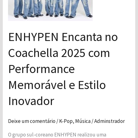
2025
com
Performance
ENHYPEN Encanta no
Memorável
e
Necessário
Coachella 2025 com
Esses cookies
Estilo
não são
Inovador
Performance
opcionais. São
necessários
Memorável e Estilo
para o
funcionamento
do site.
Inovador
Estatísticas
Deixe um comentário
/
K-Pop
,
Música
/
Adminstrador
Para que
possamos
O grupo sul-coreano ENHYPEN realizou uma
melhorar a