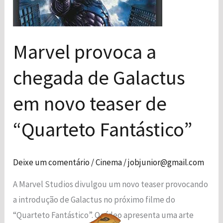
de
Galactus
em
Marvel provoca a
novo
chegada de Galactus
teaser
Necessário
Esses cookies
de
em novo teaser de
não são
“Quarteto
opcionais. São
Fantástico”​
necessários
“Quarteto Fantástico”​
para o
funcionamento
do site.
Deixe um comentário
/
Cinema
/
jobjunior@gmail.com
A Marvel Studios divulgou um novo teaser provocando
Estatísticas
Para que
a introdução de Galactus no próximo filme do
possamos
“Quarteto Fantástico”. O vídeo apresenta uma arte
melhorar a