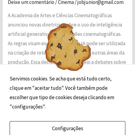
Deixe um comentário
/
Cinema
/
jobjunior@gmail.com
funcionalidade
e a estrutura
A Academia de Artes e Ciências Cinematográficas
do site, com
anunciou novas diretrizes sobre o uso de inteligência
base em
como o site é
artificial generativa em produções cinematográficas.
usado.
As regras visam esclarecer como a IA pode ser utilizada
na criação de roteiros, efeitos visuais e outras áreas da
Experiência
produção.​ Essa decisão surge em meio a debates sobre
Para que o
a autenticidade artística e os direitos […]
nosso site
Servimos cookies. Se acha que está tudo certo,
funcione o
melhor possível
clique em "aceitar tudo". Você também pode
Read More »
durante a sua
escolher que tipo de cookies deseja clicando em
visita. Se você
recusar esses
"configurações".
cookies,
algumas
funcionalidades
Configurações
desaparecerão