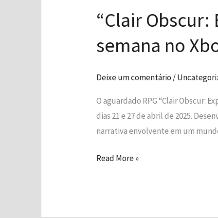
Obscur:
“Clair Obscur:
Expedition
33”
semana no Xb
lidera
os
lançamentos
Deixe um comentário
/
Uncategori
da
O aguardado RPG “Clair Obscur: Ex
semana
dias 21 e 27 de abril de 2025. Dese
no
narrativa envolvente em um mundo 
Xbox
Game
Read More »
Pass