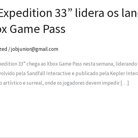
 Expedition 33” lidera os l
ox Game Pass
Necessário
zed
/
jobjunior@gmail.com
Esses cookies
não são
pedition 33” chega ao Xbox Game Pass nesta semana, liderando 
opcionais. São
nvolvido pela Sandfall Interactive e publicado pela Kepler Inte
necessários
para o
artístico e surreal, onde os jogadores devem impedir […]
funcionamento
do site.
Estatísticas
Para que
possamos
melhorar a