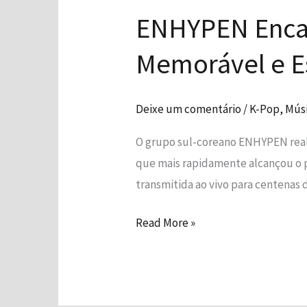
Encanta
ENHYPEN Encan
no
Coachella
Memorável e Es
2025
com
Performance
Deixe um comentário
/
K-Pop
,
Mús
Memorável
O grupo sul-coreano ENHYPEN real
e
que mais rapidamente alcançou o pa
Estilo
transmitida ao vivo para centenas
Inovador
Read More »