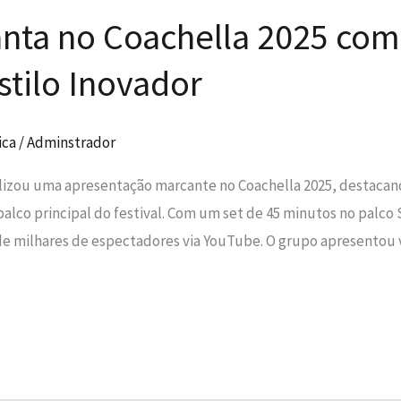
ta no Coachella 2025 com
tilo Inovador
Necessário
ica
/
Adminstrador
Esses cookies
não são
izou uma apresentação marcante no Coachella 2025, destacan
opcionais. São
lco principal do festival. Com um set de 45 minutos no palco 
necessários
para o
 de milhares de espectadores via YouTube. O grupo apresentou
funcionamento
do site.
Estatísticas
Para que
possamos
melhorar a