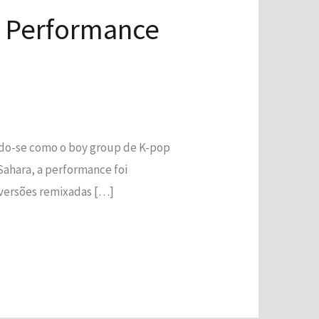
 Performance
do-se como o boy group de K-pop
Sahara, a performance foi
 versões remixadas […]