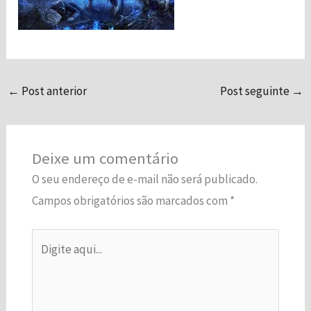
funcionalidade
e a estrutura
do site, com
base em
como o site é
usado.
←
Post anterior
Post seguinte
→
Experiência
Para que o
Deixe um comentário
nosso site
O seu endereço de e-mail não será publicado.
funcione o
melhor possível
Campos obrigatórios são marcados com
*
durante a sua
visita. Se você
Digite
recusar esses
cookies,
aqui...
algumas
funcionalidades
desaparecerão