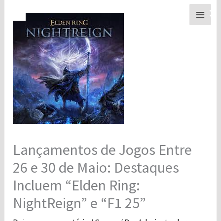
Ir
×
para
o
conteúdo
Lançamentos de Jogos Entre
26 e 30 de Maio: Destaques
Incluem “Elden Ring:
NightReign” e “F1 25”