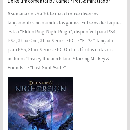
Deixe um comentário
/
Games
/ Por
Adminstrador
A semana de 26 a 30 de maio trouxe diversos
lançamentos no mundo dos games. Entre os destaques
estão “Elden Ring: NightReign”, disponível para PS4,
PS5, Xbox One, Xbox Series e PC, e “F1 25”, lançado
Necessário
para PS5, Xbox Series e PC. Outros títulos notáveis
Esses cookies
não são
incluem “Disney Illusion Island Starring Mickey &
opcionais. São
Friends” e “Lost Soul Aside”
necessários
para o
funcionamento
do site.
Estatísticas
Para que
possamos
melhorar a