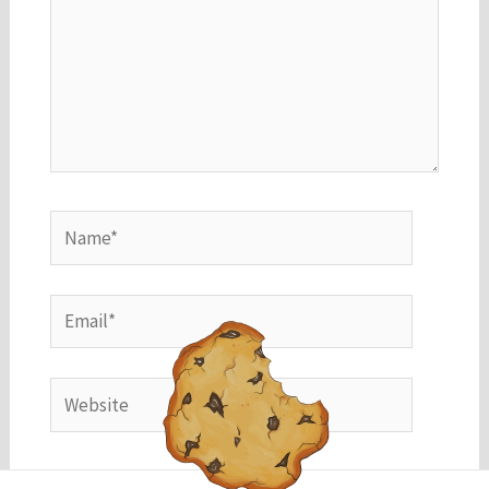
do site.
Marketing
Ao compartilhar
seus interesses
e
comportamento
ao visitar nosso
Name*
site, você
aumenta a
chance de ver
conteúdo e
Email*
ofertas
personalizadas.
Website
Salvar meus dados neste navegador para a