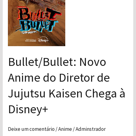
Diretor
de
Jujutsu
Kaisen
Chega
Necessário
Esses cookies
à
Bullet/Bullet: Novo
não são
Disney+
opcionais. São
necessários
Anime do Diretor de
para o
funcionamento
Jujutsu Kaisen Chega à
do site.
Disney+
Estatísticas
Para que
possamos
Deixe um comentário
/
Anime
/
Adminstrador
melhorar a