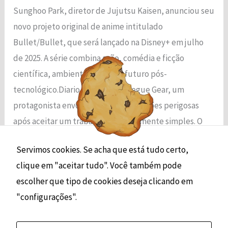
funcionalidade
Sunghoo Park, diretor de Jujutsu Kaisen, anunciou seu
e a estrutura
novo projeto original de anime intitulado
do site, com
base em
Bullet/Bullet, que será lançado na Disney+ em julho
como o site é
de 2025. A série combina ação, comédia e ficção
usado.
científica, ambientada em um futuro pós-
tecnológico.Diario AS A história segue Gear, um
Experiência
protagonista envolvido em perseguições perigosas
Para que o
após aceitar um trabalho aparentemente simples. O
nosso site
funcione o
[…]
melhor possível
Servimos cookies. Se acha que está tudo certo,
durante a sua
clique em "aceitar tudo". Você também pode
Read More »
visita. Se você
recusar esses
escolher que tipo de cookies deseja clicando em
cookies,
"configurações".
algumas
funcionalidades
desaparecerão