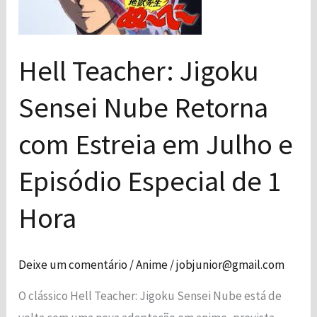
Retorna
com
Estreia
Hell Teacher: Jigoku
em
Sensei Nube Retorna
Julho
e
com Estreia em Julho e
Episódio
Especial
Episódio Especial de 1
de
Hora​
1
Hora​
Deixe um comentário
/
Anime
/
jobjunior@gmail.com
O clássico Hell Teacher: Jigoku Sensei Nube está de