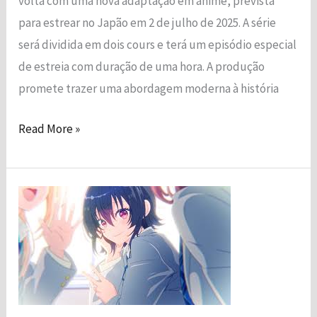
volta com uma nova adaptação em anime, prevista
para estrear no Japão em 2 de julho de 2025. A série
será dividida em dois cours e terá um episódio especial
de estreia com duração de uma hora.​ A produção
promete trazer uma abordagem moderna à história
Read More »
I
Made
Friends
with
the
Second