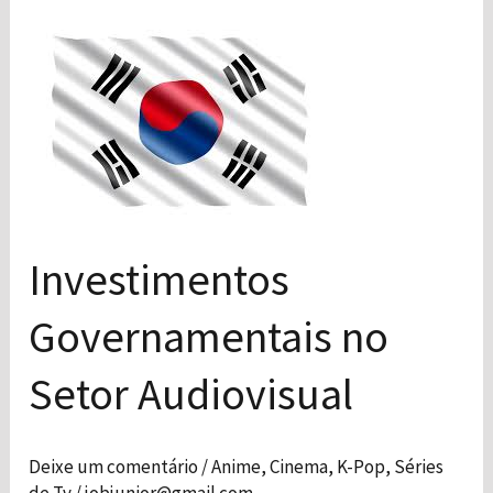
Investimentos
Governamentais
no
Setor
Audiovisual
Investimentos
Governamentais no
Setor Audiovisual
Deixe um comentário
/
Anime
,
Cinema
,
K-Pop
,
Séries
de Tv
/
jobjunior@gmail.com