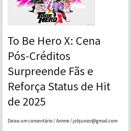
X:
Cena
Pós-
Créditos
To Be Hero X: Cena
Surpreende
Pós-Créditos
Fãs
e
Surpreende Fãs e
Reforça
Status
Reforça Status de Hit
de
de 2025
Hit
de
2025
Deixe um comentário
/
Anime
/
jobjunior@gmail.com