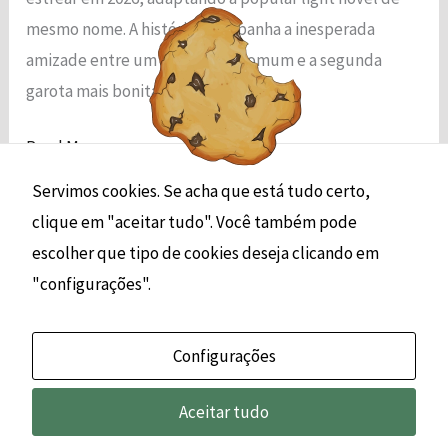
mesmo nome.​ A história acompanha a inesperada
amizade entre um estudante comum e a segunda
garota mais bonita
Read More »
Servimos cookies. Se acha que está tudo certo,
clique em "aceitar tudo". Você também pode
escolher que tipo de cookies deseja clicando em
1
2
…
4
Next
→
"configurações".
Configurações
Aceitar tudo
© 2026 | Jokob Smith