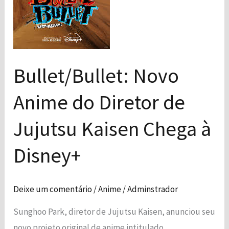
do site.
Jujutsu
Kaisen
Marketing
Chega
Ao compartilhar
à
seus interesses
Bullet/Bullet: Novo
e
Disney+
comportamento
Anime do Diretor de
ao visitar nosso
site, você
Jujutsu Kaisen Chega à
aumenta a
chance de ver
conteúdo e
Disney+
ofertas
personalizadas.
Deixe um comentário
/
Anime
/
Adminstrador
Sunghoo Park, diretor de Jujutsu Kaisen, anunciou seu
novo projeto original de anime intitulado