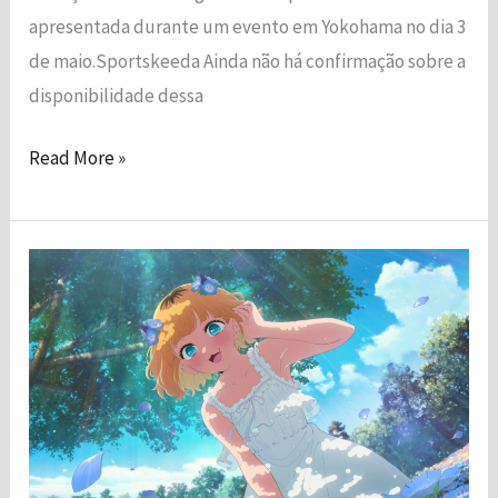
apresentada durante um evento em Yokohama no dia 3
de maio.Sportskeeda Ainda não há confirmação sobre a
disponibilidade dessa
Read More »
Oshi
no
Ko:
Novo
Visual
de
Primavera