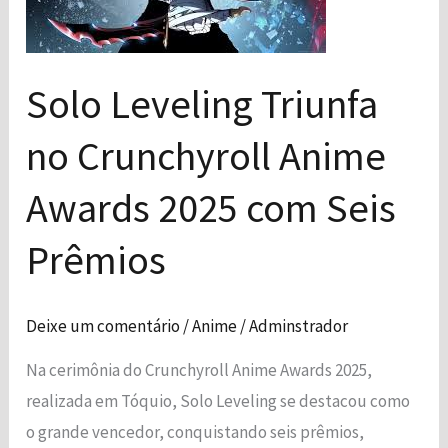
Crunchyroll
Anime
Awards
Solo Leveling Triunfa
2025
no Crunchyroll Anime
com
Necessário
Esses cookies
Seis
Awards 2025 com Seis
não são
Prêmios
opcionais. São
necessários
Prêmios
para o
funcionamento
do site.
Deixe um comentário
/
Anime
/
Adminstrador
Na cerimônia do Crunchyroll Anime Awards 2025,
Estatísticas
Para que
realizada em Tóquio, Solo Leveling se destacou como
possamos
o grande vencedor, conquistando seis prêmios,
melhorar a