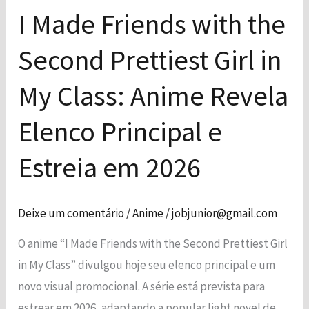
Prettiest
I Made Friends with the
Girl
Second Prettiest Girl in
in
My
My Class: Anime Revela
Class:
Anime
Elenco Principal e
Revela
Estreia em 2026
Elenco
Principal
e
Deixe um comentário
/
Anime
/
jobjunior@gmail.com
Estreia
O anime “I Made Friends with the Second Prettiest Girl
em
in My Class” divulgou hoje seu elenco principal e um
2026
novo visual promocional. A série está prevista para
estrear em 2026, adaptando a popular light novel de