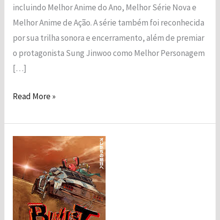
incluindo Melhor Anime do Ano, Melhor Série Nova e
funcionalidade
e a estrutura
Melhor Anime de Ação. A série também foi reconhecida
do site, com
por sua trilha sonora e encerramento, além de premiar
base em
como o site é
o protagonista Sung Jinwoo como Melhor Personagem
usado.
[…]
Read More »
Experiência
Para que o
nosso site
funcione o
melhor possível
Bullet/Bullet:
durante a sua
Novo
visita. Se você
recusar esses
Anime
cookies,
do
algumas
Diretor
funcionalidades
desaparecerão
de