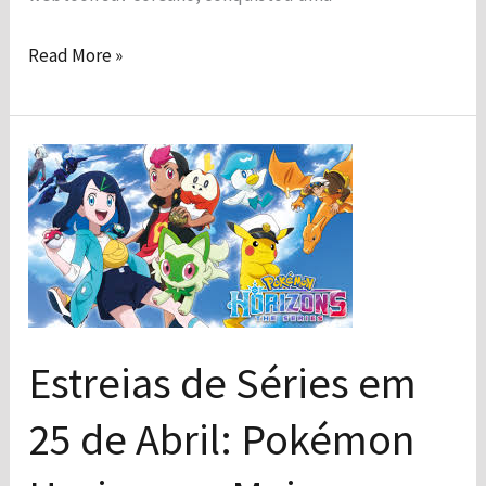
Read More »
Estreias
de
Séries
em
25
de
Abril:
Estreias de Séries em
Pokémon
25 de Abril: Pokémon
Horizons
e