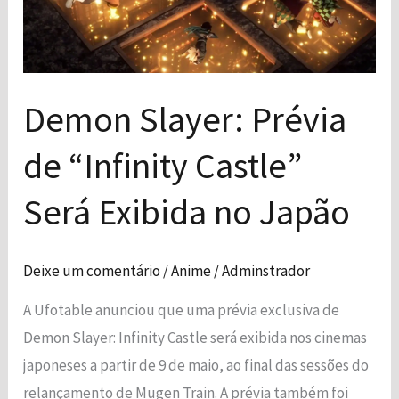
“Infinity
Castle”
Será
Exibida
Demon Slayer: Prévia
no
Japão
de “Infinity Castle”
Será Exibida no Japão
Deixe um comentário
/
Anime
/
Adminstrador
A Ufotable anunciou que uma prévia exclusiva de
Demon Slayer: Infinity Castle será exibida nos cinemas
japoneses a partir de 9 de maio, ao final das sessões do
relançamento de Mugen Train. A prévia também foi