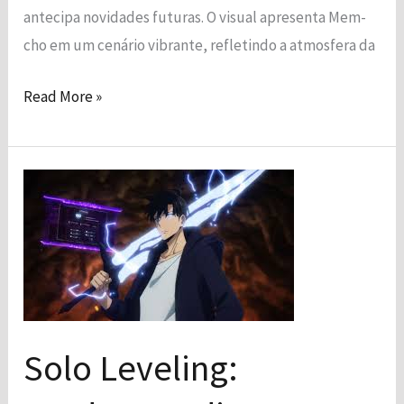
antecipa novidades futuras. O visual apresenta Mem-
cho em um cenário vibrante, refletindo a atmosfera da
Read More »
Solo
Leveling:
Produtor
Indica
Boas
Novidades
para
Solo Leveling:
a