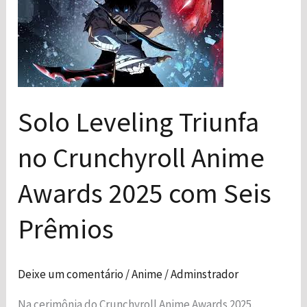
Leveling
Triunfa
no
Crunchyroll
Anime
Necessário
Awards
Solo Leveling Triunfa
Esses cookies
2025
não são
no Crunchyroll Anime
opcionais. São
com
necessários
Seis
para o
Awards 2025 com Seis
Prêmios
funcionamento
do site.
Prêmios
Estatísticas
Para que
Deixe um comentário
/
Anime
/
Adminstrador
possamos
melhorar a
Na cerimônia do Crunchyroll Anime Awards 2025,