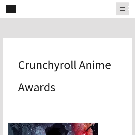
Ir
×
para
o
conteúdo
Crunchyroll Anime
Awards
Solo