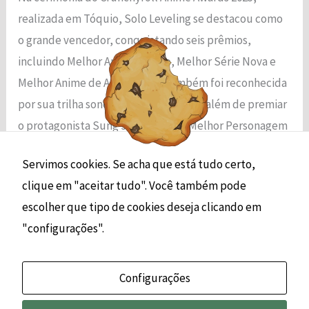
funcionalidade
realizada em Tóquio, Solo Leveling se destacou como
e a estrutura
o grande vencedor, conquistando seis prêmios,
do site, com
base em
incluindo Melhor Anime do Ano, Melhor Série Nova e
como o site é
Melhor Anime de Ação. A série também foi reconhecida
usado.
por sua trilha sonora e encerramento, além de premiar
o protagonista Sung Jinwoo como Melhor Personagem
Experiência
[…]
Para que o
Servimos cookies. Se acha que está tudo certo,
nosso site
funcione o
clique em "aceitar tudo". Você também pode
Read More »
melhor possível
escolher que tipo de cookies deseja clicando em
durante a sua
visita. Se você
"configurações".
recusar esses
cookies,
algumas
Configurações
funcionalidades
desaparecerão