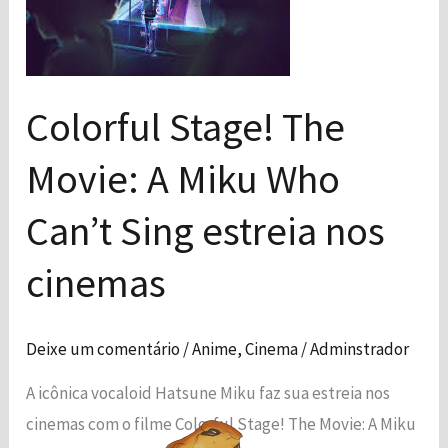
A
Miku
Who
Colorful Stage! The
Can’t
Sing
Necessário
Movie: A Miku Who
Esses cookies
estreia
não são
nos
Can’t Sing estreia nos
opcionais. São
cinemas
necessários
para o
cinemas
funcionamento
do site.
Deixe um comentário
/
Anime
,
Cinema
/
Adminstrador
Estatísticas
A icônica vocaloid Hatsune Miku faz sua estreia nos
Para que
possamos
cinemas com o filme Colorful Stage! The Movie: A Miku
melhorar a