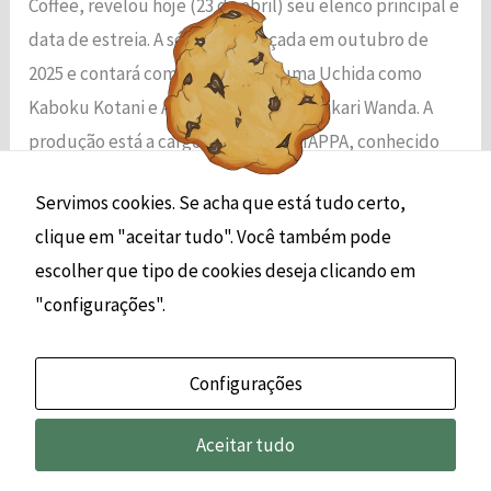
Coffee, revelou hoje (23 de abril) seu elenco principal e
funcionalidade
data de estreia. A série será lançada em outubro de
e a estrutura
do site, com
2025 e contará com as vozes de Yuma Uchida como
base em
Kaboku Kotani e Ayaka Ohashi como Hikari Wanda. A
como o site é
usado.
produção está a cargo do estúdio MAPPA, conhecido
[…]
Servimos cookies. Se acha que está tudo certo,
Experiência
clique em "aceitar tudo". Você também pode
Read More »
Para que o
nosso site
escolher que tipo de cookies deseja clicando em
funcione o
"configurações".
melhor possível
durante a sua
visita. Se você
Configurações
recusar esses
cookies,
algumas
Aceitar tudo
© 2026 | Jokob Smith
funcionalidades
desaparecerão