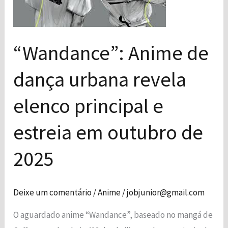
urbana
revela
elenco
“Wandance”: Anime de
principal
dança urbana revela
e
Necessário
Esses cookies
estreia
elenco principal e
não são
em
opcionais. São
outubro
necessários
estreia em outubro de
para o
de
funcionamento
2025​
2025​
do site.
Estatísticas
Deixe um comentário
/
Anime
/
jobjunior@gmail.com
Para que
possamos
O aguardado anime “Wandance”, baseado no mangá de
melhorar a