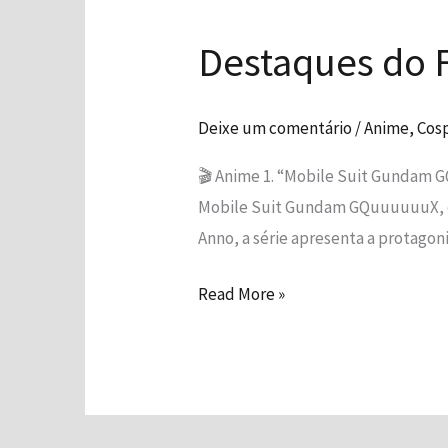
do
Destaques do F
Fim
de
Semana(19
Deixe um comentário
/
Anime
,
Cos
a
🎬 Anime 1. “Mobile Suit Gundam G
21
Necessário
Mobile Suit Gundam GQuuuuuuX, est
de
Esses cookies
não são
Anno, a série apresenta a protag
abril
opcionais. São
de
necessários
Read More »
para o
2025)
funcionamento
do site.
Estatísticas
Para que