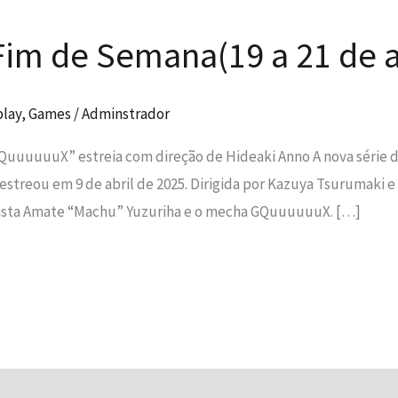
im de Semana(19 a 21 de a
play
,
Games
/
Adminstrador
QuuuuuuX” estreia com direção de Hideaki Anno A nova série d
reou em 9 de abril de 2025. Dirigida por Kazuya Tsurumaki e e
onista Amate “Machu” Yuzuriha e o mecha GQuuuuuuX. […]