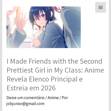
Ir
×
para
o
conteúdo
I Made Friends with the Second
Prettiest Girl in My Class: Anime
Revela Elenco Principal e
Estreia em 2026
Deixe um comentário
/
Anime
/ Por
jobjunior@gmail.com