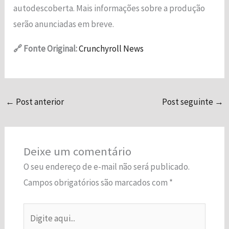
autodescoberta. Mais informações sobre a produção
funcionalidade
e a estrutura
serão anunciadas em breve.​
do site, com
base em
🔗 Fonte Original:
Crunchyroll News
como o site é
usado.
Experiência
←
Post anterior
Post seguinte
→
Para que o
nosso site
funcione o
melhor possível
Deixe um comentário
durante a sua
O seu endereço de e-mail não será publicado.
visita. Se você
recusar esses
Campos obrigatórios são marcados com
*
cookies,
algumas
Digite
funcionalidades
desaparecerão
aqui...