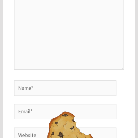
do site.
Marketing
Ao compartilhar
seus interesses
e
comportamento
ao visitar nosso
site, você
aumenta a
chance de ver
Name*
conteúdo e
ofertas
personalizadas.
Email*
Website