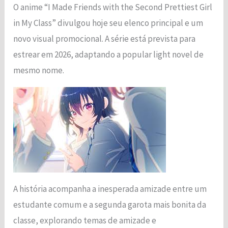
O anime “I Made Friends with the Second Prettiest Girl
in My Class” divulgou hoje seu elenco principal e um
novo visual promocional. A série está prevista para
estrear em 2026, adaptando a popular light novel de
mesmo nome.​
Necessário
Esses cookies
não são
opcionais. São
necessários
para o
funcionamento
do site.
A história acompanha a inesperada amizade entre um
Estatísticas
Para que
estudante comum e a segunda garota mais bonita da
possamos
classe, explorando temas de amizade e
melhorar a