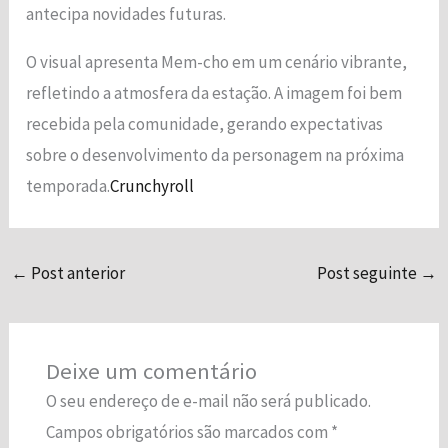
antecipa novidades futuras.
funcionalidade
e a estrutura
do site, com
O visual apresenta Mem-cho em um cenário vibrante,
base em
refletindo a atmosfera da estação. A imagem foi bem
como o site é
recebida pela comunidade, gerando expectativas
usado.
sobre o desenvolvimento da personagem na próxima
temporada.
Crunchyroll
Experiência
Para que o
nosso site
funcione o
←
Post anterior
Post seguinte
→
melhor possível
durante a sua
visita. Se você
recusar esses
Deixe um comentário
cookies,
algumas
O seu endereço de e-mail não será publicado.
funcionalidades
Campos obrigatórios são marcados com
*
desaparecerão