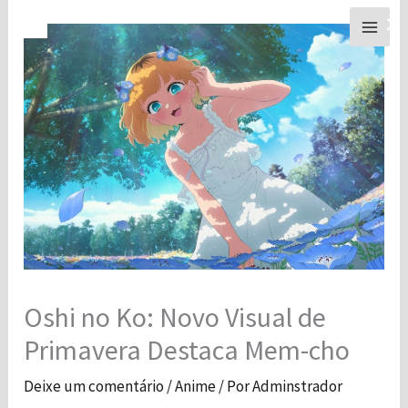
Ir
×
para
o
conteúdo
Oshi no Ko: Novo Visual de
Primavera Destaca Mem-cho
Deixe um comentário
/
Anime
/ Por
Adminstrador