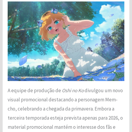
Necessário
Esses cookies
não são
opcionais. São
necessários
para o
funcionamento
do site.
A equipe de produção de
Oshi no Ko
divulgou um novo
visual promocional destacando a personagem Mem-
cho, celebrando a chegada da primavera. Embora a
Estatísticas
Para que
terceira temporada esteja prevista apenas para 2026, o
possamos
material promocional mantém o interesse dos fãs e
melhorar a