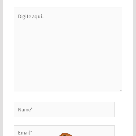
do site.
Digite
aqui...
Marketing
Ao compartilhar
seus interesses
e
comportamento
ao visitar nosso
site, você
aumenta a
chance de ver
conteúdo e
ofertas
personalizadas.
Name*
Email*